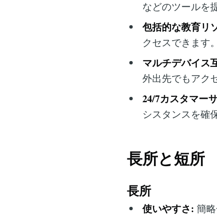
などのツールを
包括的な教育リソ
クセスできます
マルチデバイス互
外出先でもアク
24/7カスタマー
シスタンスを確
長所と短所
長所
使いやすさ:
簡略