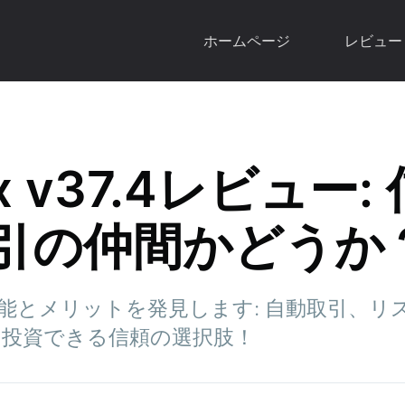
ホームページ
レビュー
ix v37.4レビュー
引の仲間かどうか
7.4の機能とメリットを発見します: 自動取引、リ
て投資できる信頼の選択肢！