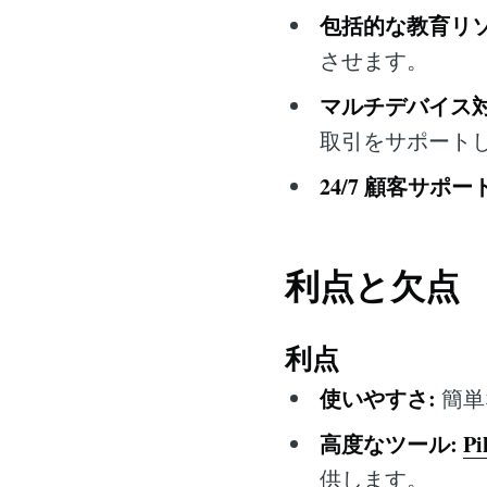
包括的な教育リソ
させます。
マルチデバイス対
取引をサポート
24/7 顧客サポート
利点と欠点
利点
使いやすさ:
簡単
高度なツール:
Pi
供します。