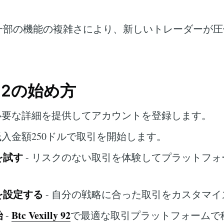
。
一部の機能の複雑さにより、新しいトレーダーが圧
ly 92の始め方
 必要な詳細を提供してアカウントを登録します。
低入金額250ドルで取引を開始します。
を試す
- リスクのない取引を体験してプラットフ
を設定する
- 自分の戦略に合った取引をカスタマイ
始
Btc Vexilly 92
-
で最適な取引プラットフォームで